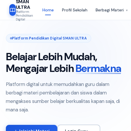
SMAN
ULTRA
Home
Profil Sekolah
Berbagi Materi
▾
Platform
Pendidikan
Digital
PERPUSTAKAAN DIGITAL
120 RPP
200+ Media
72 Tugas
Platform Pendidikan Digital SMAN ULTRA
RPP
MED
📋
🎬
Belajar Lebih Mudah,
Rencana Pembelajaran
Media Pembelajaran
Mengajar Lebih
Bermakna
RPP terstruktur & siap pakai
Video, PPT, infografis &
untuk semua mata pelajaran
animasi interaktif yang
dan jenjang kelas.
memperkaya pengalaman
belajar.
Platform digital untuk memudahkan guru dalam
berbagi materi pembelajaran dan siswa dalam
120 RPP · 12 Mapel
200+ Media · 5 Format
mengakses sumber belajar berkualitas kapan saja, di
mana saja.
hari ini
50+ guru kontributor