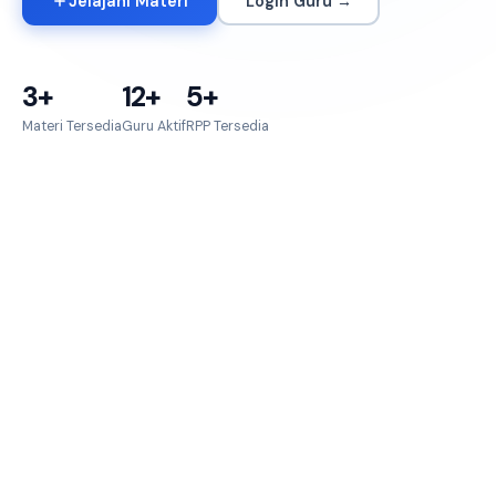
Jelajahi Materi
Login Guru →
3+
12+
5+
Materi Tersedia
Guru Aktif
RPP Tersedia