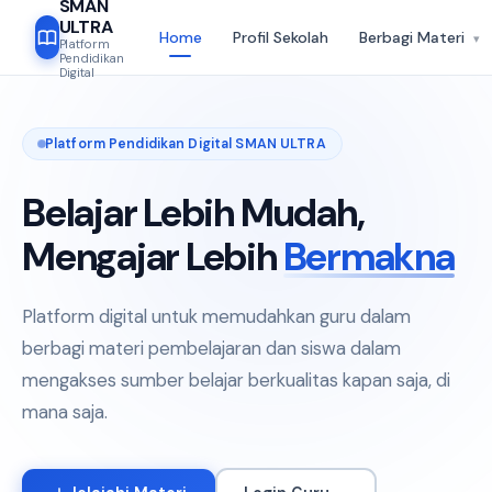
SMAN
ULTRA
Home
Profil Sekolah
Berbagi Materi
▾
Platform
Pendidikan
Digital
PERPUSTAKAAN DIGITAL
120 RPP
200+ Media
72 Tugas
Platform Pendidikan Digital SMAN ULTRA
RPP
MED
📋
🎬
Belajar Lebih Mudah,
Rencana Pembelajaran
Media Pembelajaran
Mengajar Lebih
Bermakna
RPP terstruktur & siap pakai
Video, PPT, infografis &
untuk semua mata pelajaran
animasi interaktif yang
dan jenjang kelas.
memperkaya pengalaman
belajar.
Platform digital untuk memudahkan guru dalam
berbagi materi pembelajaran dan siswa dalam
120 RPP · 12 Mapel
200+ Media · 5 Format
mengakses sumber belajar berkualitas kapan saja, di
mana saja.
hari ini
50+ guru kontributor