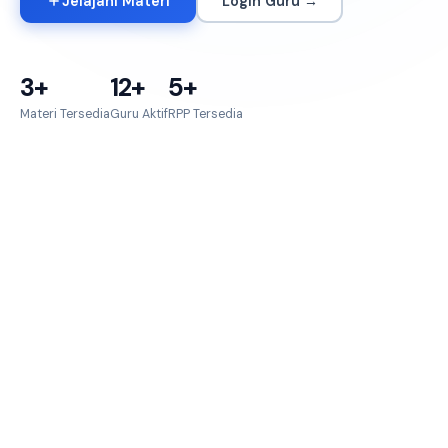
Jelajahi Materi
Login Guru →
3+
12+
5+
Materi Tersedia
Guru Aktif
RPP Tersedia